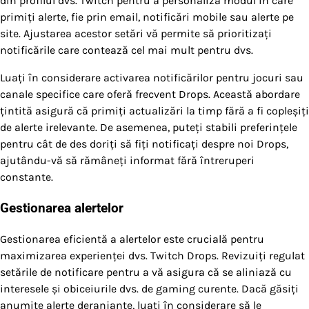
din profilul dvs. Twitch pentru a personaliza modul în care
primiți alerte, fie prin email, notificări mobile sau alerte pe
site. Ajustarea acestor setări vă permite să prioritizați
notificările care contează cel mai mult pentru dvs.
Luați în considerare activarea notificărilor pentru jocuri sau
canale specifice care oferă frecvent Drops. Această abordare
țintită asigură că primiți actualizări la timp fără a fi copleșiți
de alerte irelevante. De asemenea, puteți stabili preferințele
pentru cât de des doriți să fiți notificați despre noi Drops,
ajutându-vă să rămâneți informat fără întreruperi
constante.
Gestionarea alertelor
Gestionarea eficientă a alertelor este crucială pentru
maximizarea experienței dvs. Twitch Drops. Revizuiți regulat
setările de notificare pentru a vă asigura că se aliniază cu
interesele și obiceiurile dvs. de gaming curente. Dacă găsiți
anumite alerte deranjante, luați în considerare să le