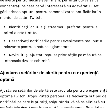
de alerte pentru fiecare eveniment, permițându-vă să vă
concentrați pe ceea ce vă interesează cu adevărat. Puteți
găsi adesea opțiuni pentru personalizarea notificărilor în
meniul de setări Twitch.
Identificați jocurile și streamerii preferați pentru a
primi alerte țintite.
Dezactivați notificările pentru evenimente mai puțin
relevante pentru a reduce aglomerarea.
Revizuiți și ajustați regulat prioritățile pe măsură ce
interesele dvs. se schimbă.
Ajustarea setărilor de alertă pentru o experiență
optimă
Ajustarea setărilor de alertă este crucială pentru o experiență
optimă Twitch Drops. Puteți personaliza frecvența și tipul de
notificări pe care le primiți, asigurându-vă că se aliniază cu
preferințele dvs. Acest lucru ajută la gestionarea fluxului de