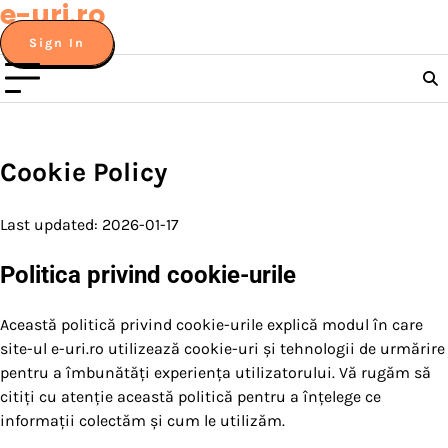
e-uri.ro
Skip
to
Sign In
content
Cookie Policy
Last updated: 2026-01-17
Politica privind cookie-urile
Această politică privind cookie-urile explică modul în care
site-ul e-uri.ro utilizează cookie-uri și tehnologii de urmărire
pentru a îmbunătăți experiența utilizatorului. Vă rugăm să
citiți cu atenție această politică pentru a înțelege ce
informații colectăm și cum le utilizăm.