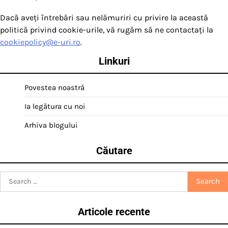
Dacă aveți întrebări sau nelămuriri cu privire la această
politică privind cookie-urile, vă rugăm să ne contactați la
cookiepolicy@e-uri.ro
.
Linkuri
Povestea noastră
Ia legătura cu noi
Arhiva blogului
Căutare
Search
for:
Articole recente