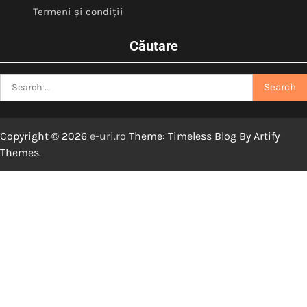
Termeni și condiții
Căutare
Search
for:
Copyright © 2026
e-uri.ro
Theme: Timeless Blog By
Artify
Themes
.