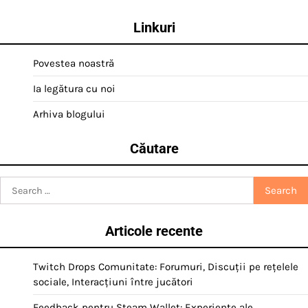
Linkuri
Povestea noastră
Ia legătura cu noi
Arhiva blogului
Căutare
Search
for:
Articole recente
Twitch Drops Comunitate: Forumuri, Discuții pe rețelele
sociale, Interacțiuni între jucători
Feedback pentru Steam Wallet: Experiențe ale