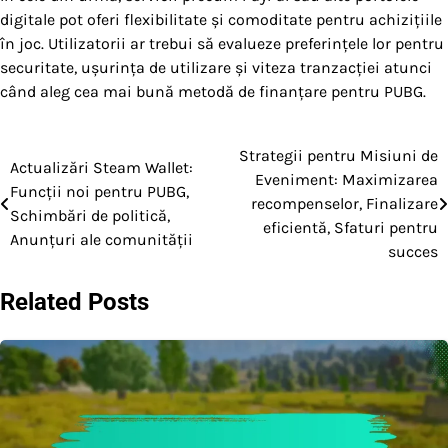
digitale pot oferi flexibilitate și comoditate pentru achizițiile
în joc. Utilizatorii ar trebui să evalueze preferințele lor pentru
securitate, ușurința de utilizare și viteza tranzacției atunci
când aleg cea mai bună metodă de finanțare pentru PUBG.
Strategii pentru Misiuni de
Post
Actualizări Steam Wallet:
Eveniment: Maximizarea
Funcții noi pentru PUBG,
navigation
recompenselor, Finalizare
Schimbări de politică,
eficientă, Sfaturi pentru
Anunțuri ale comunității
succes
Related Posts