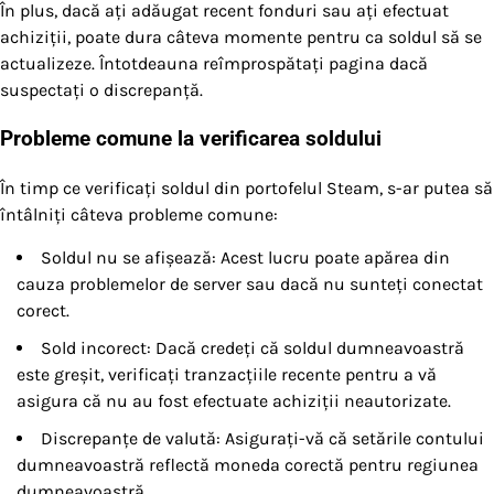
În plus, dacă ați adăugat recent fonduri sau ați efectuat
achiziții, poate dura câteva momente pentru ca soldul să se
actualizeze. Întotdeauna reîmprospătați pagina dacă
suspectați o discrepanță.
Probleme comune la verificarea soldului
În timp ce verificați soldul din portofelul Steam, s-ar putea să
întâlniți câteva probleme comune:
Soldul nu se afișează: Acest lucru poate apărea din
cauza problemelor de server sau dacă nu sunteți conectat
corect.
Sold incorect: Dacă credeți că soldul dumneavoastră
este greșit, verificați tranzacțiile recente pentru a vă
asigura că nu au fost efectuate achiziții neautorizate.
Discrepanțe de valută: Asigurați-vă că setările contului
dumneavoastră reflectă moneda corectă pentru regiunea
dumneavoastră.