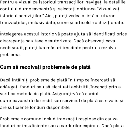
Pentru a vizualiza istoricul tranzacțiilor, navigați la detaliile
contului dumneavoastră și selectați opțiunea “Vizualizați
istoricul achizițiilor.” Aici, puteți vedea o listă a tuturor
tranzacțiilor, inclusiv date, sume și articolele achiziționate.
Înțelegerea acestui istoric vă poate ajuta să identificați orice
discrepanțe sau taxe neautorizate. Dacă observați ceva
neobișnuit, puteți lua măsuri imediate pentru a rezolva
problema.
Cum să rezolvați problemele de plată
Dacă întâlniți probleme de plată în timp ce încercați să
adăugați fonduri sau să efectuați achiziții, începeți prin a
verifica metoda de plată. Asigurați-vă că cardul
dumneavoastră de credit sau serviciul de plată este valid și
are suficiente fonduri disponibile.
Problemele comune includ tranzacții respinse din cauza
fondurilor insuficiente sau a cardurilor expirate. Dacă plata