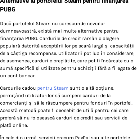
Alternative la portofelul Steam pentru finanțarea
PUBG
Dacă portofelul Steam nu corespunde nevoilor
dumneavoastră, există mai multe alternative pentru
finanțarea PUBG. Cardurile de credit rămân o alegere
populară datorită acceptării lor pe scară largă și capacității
de a câștiga recompense. Utilizatorii pot lua în considerare,
de asemenea, cardurile preplătite, care pot fi încărcate cu o
sumă specifică și utilizate pentru achiziții fără a fi legate de
un cont bancar.
Cardurile cadou
pentru Steam
sunt o altă opțiune,
permițând utilizatorilor să cumpere carduri de la
comercianți și să le răscumpere pentru fonduri în portofel.
Această metodă poate fi deosebit de utilă pentru cei care
preferă să nu folosească carduri de credit sau servicii de
plată online.
În cele din urmă, servicii precum PayPal sau alte portofele