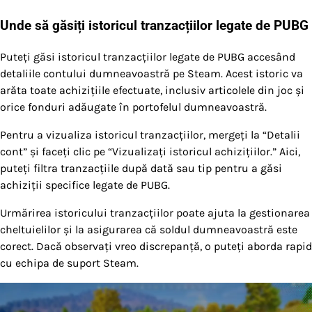
Unde să găsiți istoricul tranzacțiilor legate de PUBG
Puteți găsi istoricul tranzacțiilor legate de PUBG accesând
detaliile contului dumneavoastră pe Steam. Acest istoric va
arăta toate achizițiile efectuate, inclusiv articolele din joc și
orice fonduri adăugate în portofelul dumneavoastră.
Pentru a vizualiza istoricul tranzacțiilor, mergeți la “Detalii
cont” și faceți clic pe “Vizualizați istoricul achizițiilor.” Aici,
puteți filtra tranzacțiile după dată sau tip pentru a găsi
achiziții specifice legate de PUBG.
Urmărirea istoricului tranzacțiilor poate ajuta la gestionarea
cheltuielilor și la asigurarea că soldul dumneavoastră este
corect. Dacă observați vreo discrepanță, o puteți aborda rapid
cu echipa de suport Steam.