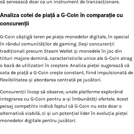
să servească doar ca un instrument de tranzacționare.
Analiza cotei de piață a G-Coin în comparație cu
concurenții
G-Coin câștigă teren pe piața monedelor digitale, în special
în rândul comunităților de gaming. Deși concurenții
tradiționali precum Steam Wallet și monedele în joc din
titluri majore domină, caracteristicile unice ale G-Coin atrag
o bază de utilizatori în creștere. Analiza pieței sugerează că
cota de piață a G-Coin crește constant, fiind impulsionată de
flexibilitatea și abordarea centrată pe jucători.
Concurenții încep să observe, unele platforme explorând
integrarea cu G-Coin pentru a-și îmbunătăți ofertele. Acest
peisaj competitiv indică faptul că G-Coin nu este doar o
alternativă viabilă, ci și un potențial lider în evoluția pieței
monedelor digitale pentru jucători.