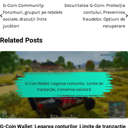
G-Coin Community:
Securitatea G-Coin: Protecția
Post
Forumuri, grupuri pe rețelele
contului, Prevenirea
navigation
sociale, discuții între
fraudelor, Opțiuni de
jucători
recuperare
Related Posts
G-Coin Wallet: Legarea conturilor, Limite de tranzacție,