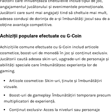
Factorii care influențează cheltuielile includ tipul de joc,
angajamentul jucătorului și evenimentele promoționale.
Jucătorii care sunt mai angajați tind să cheltuie mai mult,
adesea conduși de dorința de a-și îmbunătăți jocul sau de a
obține avantaje competitive.
Achiziții populare efectuate cu G-Coin
Achizițiile comune efectuate cu G-Coin includ articole
cosmetice, boost-uri de monedă în joc și conținut exclusiv.
Jucătorii caută adesea skin-uri, upgrade-uri de personaje și
abilități speciale care îmbunătățesc experiența lor de
gaming.
Articole cosmetice: Skin-uri, ținute și îmbunătățiri
vizuale.
Boost-uri de gameplay: Îmbunătățiri temporare precum
multiplicatori de experiență.
Conținut exclusiv: Acces la niveluri sau personaje