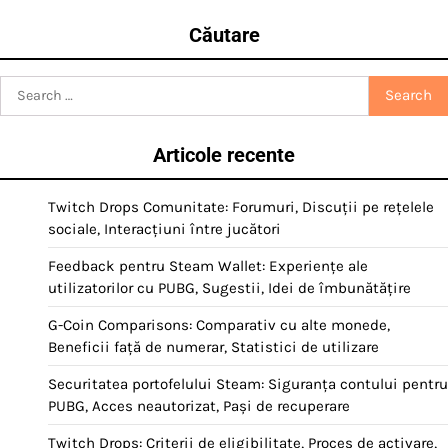
Căutare
Search
for:
Articole recente
Twitch Drops Comunitate: Forumuri, Discuții pe rețelele
sociale, Interacțiuni între jucători
Feedback pentru Steam Wallet: Experiențe ale
utilizatorilor cu PUBG, Sugestii, Idei de îmbunătățire
G-Coin Comparisons: Comparativ cu alte monede,
Beneficii față de numerar, Statistici de utilizare
Securitatea portofelului Steam: Siguranța contului pentru
PUBG, Acces neautorizat, Pași de recuperare
Twitch Drops: Criterii de eligibilitate, Proces de activare,